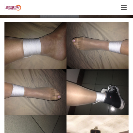
紧缚差点腿断了