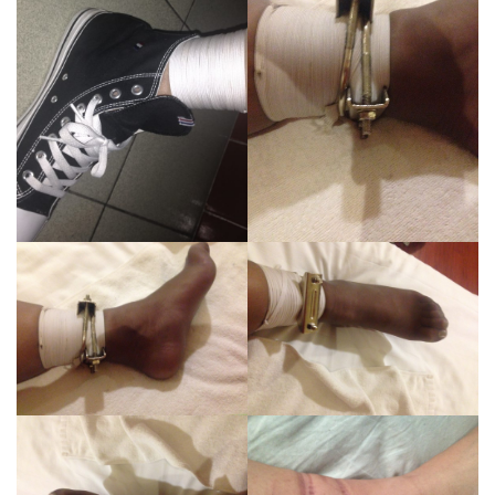
丝
袜
帆
布
鞋
捆
绑
电
击