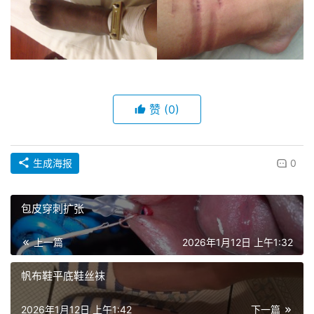
穿
刺
美
甲
赞
(0)
视
频
生成海报
0
重
口
包皮穿刺扩张
味
上一篇
2026年1月12日 上午1:32
露
帆布鞋平底鞋丝袜
出
2026年1月12日 上午1:42
下一篇