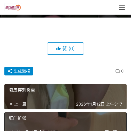
包皮带铃铛户外打飞机
00:00 / 01:58
丝
赞
(0)
袜
帆
生成海报
0
布
鞋
包皮穿刺负重
捆
绑
上一篇
2026年1月12日 上午3:17
肛门扩张
电
击