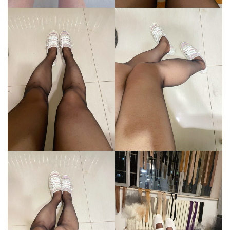
丝
袜
帆
布
鞋
捆
绑