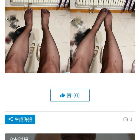
露
出
赞
(0)
生成海报
0
穿刺过程