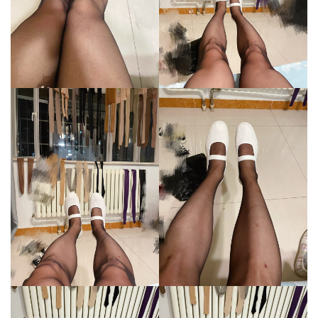
电
击
穿
刺
美
甲
视
频
重
口
味