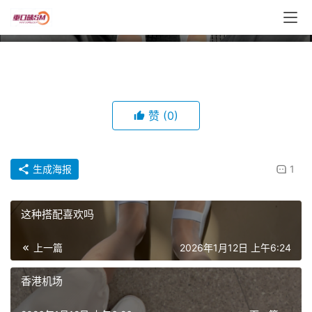
香港出租车上
00:00 / 00:05
丝
赞
(0)
袜
帆
生成海报
1
布
鞋
这种搭配喜欢吗
捆
绑
上一篇
2026年1月12日 上午6:24
香港机场
电
击