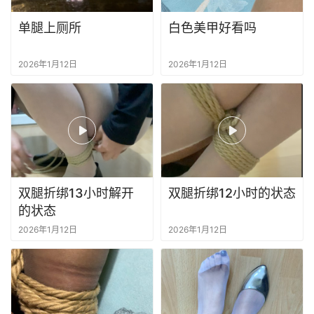
布
鞋
单腿上厕所
白色美甲好看吗
捆
2026年1月12日
2026年1月12日
绑
电
击
穿
刺
双腿折绑13小时解开
双腿折绑12小时的状态
的状态
美
2026年1月12日
2026年1月12日
甲
视
频