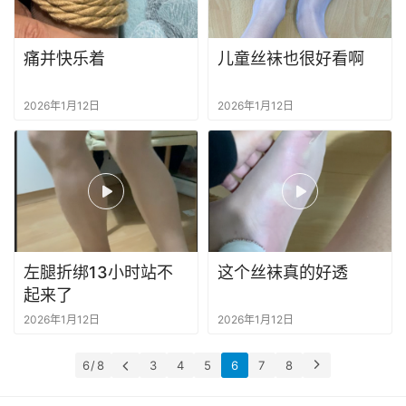
重
口
痛并快乐着
儿童丝袜也很好看啊
味
2026年1月12日
2026年1月12日
露
出
左腿折绑13小时站不
这个丝袜真的好透
起来了
2026年1月12日
2026年1月12日
6 / 8
3
4
5
6
7
8